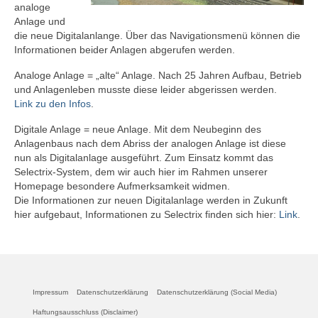
analoge
Anlagen
Anlage und
die neue Digitalanlange. Über das Navigationsmenü können die
Analoge Anlage
Informationen beider Anlagen abgerufen werden.
Analoge Anlage = „alte“ Anlage. Nach 25 Jahren Aufbau, Betrieb
Analoge Anlage – Allgemeines
und Anlagenleben musste diese leider abgerissen werden.
Link zu den Infos
.
Analoge Anlage – Fahrstrombereiche
Digitale Anlage = neue Anlage. Mit dem Neubeginn des
Analoge Anlage – Stellwerke
Anlagenbaus nach dem Abriss der analogen Anlage ist diese
nun als Digitalanlage ausgeführt. Zum Einsatz kommt das
Technik
Selectrix-System, dem wir auch hier im Rahmen unserer
Homepage besondere Aufmerksamkeit widmen.
Selectrix
Die Informationen zur neuen Digitalanlage werden in Zukunft
hier aufgebaut, Informationen zu Selectrix finden sich hier:
Link
.
Selectrix
SX-Anwenderwissen
Vorbemerkung
Impressum
Datenschutzerklärung
Datenschutzerklärung (Social Media)
Allgemeines
Haftungsausschluss (Disclaimer)