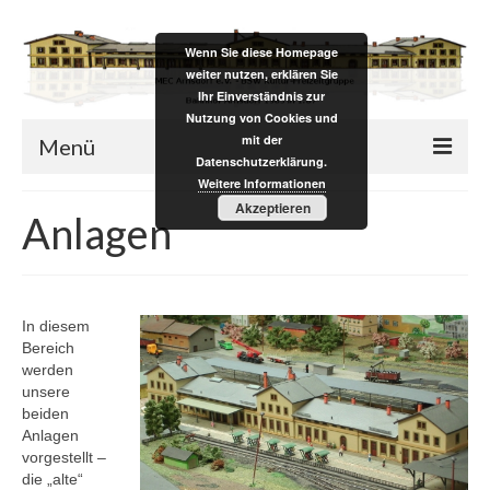
Wenn Sie diese Homepage
weiter nutzen, erklären Sie
Ihr Einverständnis zur
Nutzung von Cookies und
mit der
Menü
Datenschutzerklärung.
Weitere Informationen
Verein
Akzeptieren
Anlagen
Vereinsleben
Verein
In diesem
Termine
Bereich
werden
Mitgliedersuche
unsere
beiden
Foto-Sammlungen
Anlagen
vorgestellt –
Satzung
die „alte“